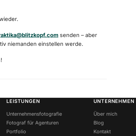
wieder.
raktika@blitzkopf.com
senden – aber
itiv niemanden einstellen werde.
!
LEISTUNGEN
UNTERNEHMEN
Unternehmensfotografie
Über mich
Fotograf für Agenturen
Blog
Portfolio
Kontakt